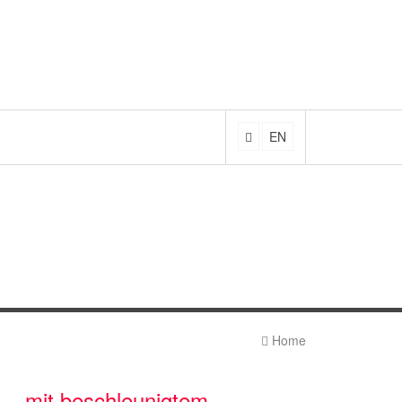
EN
Home
– mit beschleunigtem