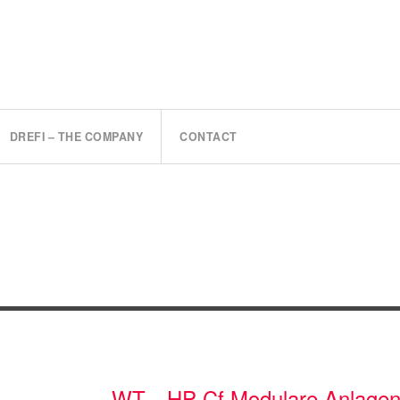
DREFI – THE COMPANY
CONTACT
WT…HP-Cf Modulare Anlagen 