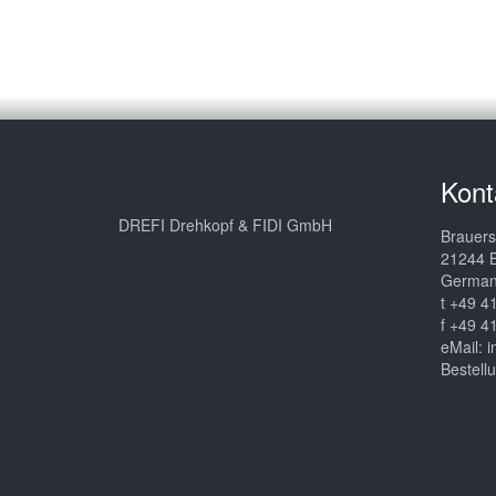
Kont
DREFI Drehkopf & FIDI GmbH
Brauers
21244 B
Germa
t +49 4
f +49 4
eMail:
i
Bestell