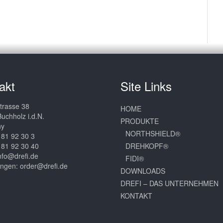
akt
Site Links
trasse 38
HOME
uchholz i.d.N.
PRODUKTE
ny
NORTHSHIELD®
181 92 30 3
181 92 30 40
DREHKOPF®
nfo@drefi.de
FIDI®
ungen:
order@drefi.de
DOWNLOADS
DREFI – DAS UNTERNEHMEN
KONTAKT