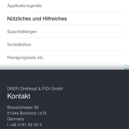
Applikationsgeräte
Nützliches und Hilfreiches
Spachtelklingen
Schleifklötze
Reinigungssets etc.
DREFI Drehkopf & FIDI GmbH
Kontakt
Brauerstrasse 38
21244 Buchholz i.d.N.
Germany
t +49 4181 92 30 3